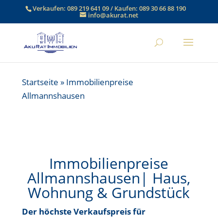
Verkaufen:
089 219 641 09
/ Kaufen:
089 30 66 88 190
info@akurat.net
Startseite
»
Immobilienpreise
Allmannshausen
Immobilienpreise
Allmannshausen| Haus,
Wohnung & Grundstück
Der höchste Verkaufspreis für