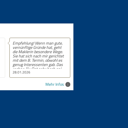
Wenn man gute,
Empfehlung! 5 von 5 Sternen.
ründe hat, geht
besondere Wege.
ach mir gerichtet
rmin, obwohl es
senten gab. Das
 sehr hoch an!
24.09.2025
Mehr Infos