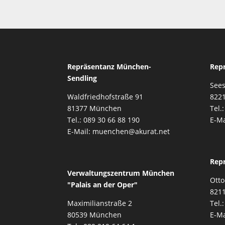
Repräsentanz München-
Rep
Sendling
Sees
Waldfriedhofstraße 91
8221
81377 München
Tel.
Tel.: 089 30 66 88 190
E-Ma
E-Mail: muenchen@akurat.net
Rep
Verwaltungszentrum München
Otto
"Palais an der Oper"
821
Maximilianstraße 2
Tel.
80539 München
E-Ma