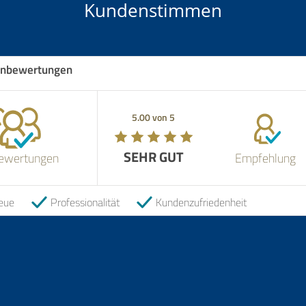
Kundenstimmen
nbewertungen
Empfehlung! 
vernünftige G
5.00 von 5
5.00 von 5
die Maklerin 
Sie hat sich n
mit dem B. Te
SEHR GUT
SEHR GUT
genug Interes
ewertungen
Empfehlung
rechne AkuRat
28.01.2026
eue
Professionalität
Kundenzufriedenheit