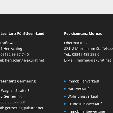
räsentanz Fünf-Seen-Land
Repräsentanz Murnau
traße 4a
Obermarkt 32
1 Herrsching
82418 Murnau am Staffelsee
: 08152 99 37 74 0
Tel.: 08841 489 289 0
il: herrsching@akurat.net
E-Mail: murnau@akurat.net
räsentanz Germering
Immobilienverkauf
Hausverkauf
-Wagner-Straße 8
10 Germering
Wohnungsverkauf
: 089 95 877 581
Grundstücksverkauf
il: germering@akurat.net
Immobilienbewertung