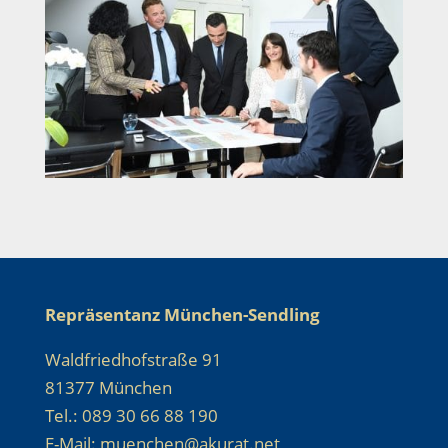
Repräsentanz München-Sendling
Waldfriedhofstraße 91
81377 München
Tel.: 089 30 66 88 190
E-Mail: muenchen@akurat.net