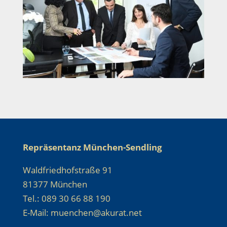
Repräsentanz München-Sendling
Waldfriedhofstraße 91
81377 München
Tel.: 089 30 66 88 190
E-Mail: muenchen@akurat.net