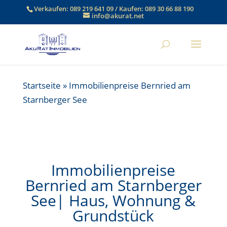
Verkaufen:
089 219 641 09
/ Kaufen:
089 30 66 88 190
info@akurat.net
Startseite
»
Immobilienpreise Bernried am
Starnberger See
Immobilienpreise
Bernried am Starnberger
See| Haus, Wohnung &
Grundstück