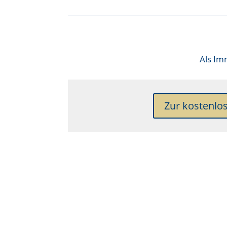
Als
Imm
Zur kostenlo