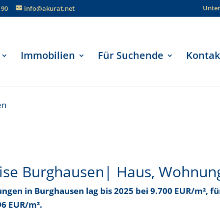
Unte
190
info@akurat.net
Immobilien
Für Suchende
Kontak
en
ise Burghausen| Haus, Wohnun
ngen in Burghausen lag bis
2025 bei 9.700 EUR/m²
, f
996 EUR/m²
.