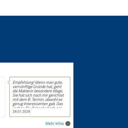
ute,
Empfehlung! 5 von 5 Sternen.
eht
ege.
chtet
l es
 Das
an!
24.09.2025
Mehr Infos