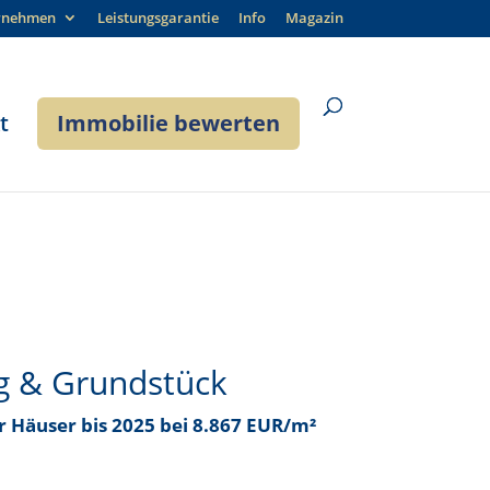
rnehmen
Leistungsgarantie
Info
Magazin
t
Immobilie bewerten
g & Grundstück
ür Häuser bis
2025 bei 8.867 EUR/m²