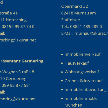
nd
Obermarkt 32
straße 4a
82418 Murnau am
11 Herrsching
Staffelsee
.: 08152 99 37 74 0
Tel.: 08841 489 289 0
il:
E-Mail: murnau@akurat.
rsching@akurat.net
Immobilienverkauf
räsentanz Germering
Hausverkauf
o-Wagner-Straße 8
Wohnungsverkauf
10 Germering
Grundstücksverkauf
.: 089 95 877 581
Immobilienbewertung
il:
Immobilienmakler
mering@akurat.net
München