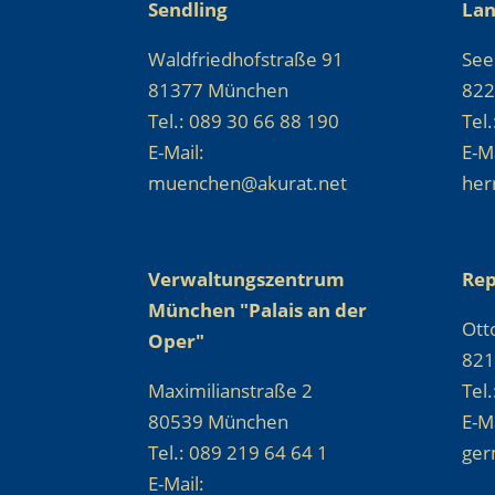
Sendling
La
Waldfriedhofstraße 91
See
81377 München
822
Tel.: 089 30 66 88 190
Tel
E-Mail:
E-Ma
muenchen@akurat.net
her
Verwaltungszentrum
Rep
München "Palais an der
Ott
Oper"
821
Maximilianstraße 2
Tel
80539 München
E-Ma
Tel.: 089 219 64 64 1
ger
E-Mail: