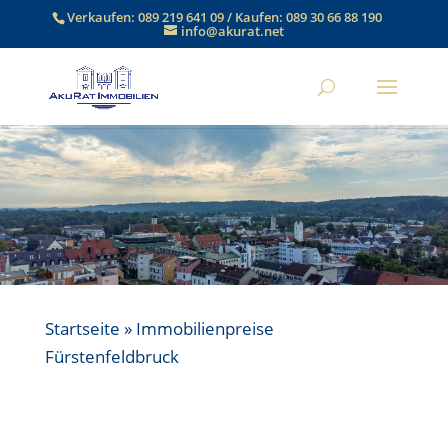
Verkaufen:
089 219 641 09
/ Kaufen:
089 30 66 88 190
info@akurat.net
Startseite
»
Immobilienpreise
Fürstenfeldbruck