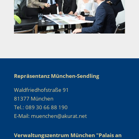
Repräsentanz München-Sendling
Waldfriedhofstraße 91
81377 München
Tel.: 089 30 66 88 190
E-Mail: muenchen@akurat.net
Verwaltungszentrum München "Palais an