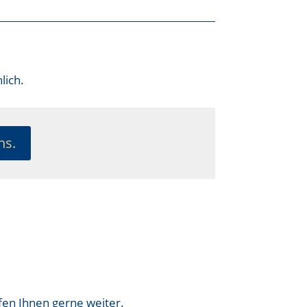
lich.
ns.
fen Ihnen gerne weiter.