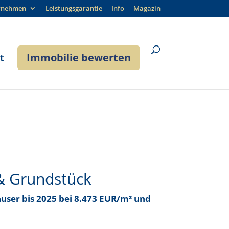
rnehmen
Leistungsgarantie
Info
Magazin
t
Immobilie bewerten
& Grundstück
äuser bis
2025 bei 8.473 EUR/m²
und