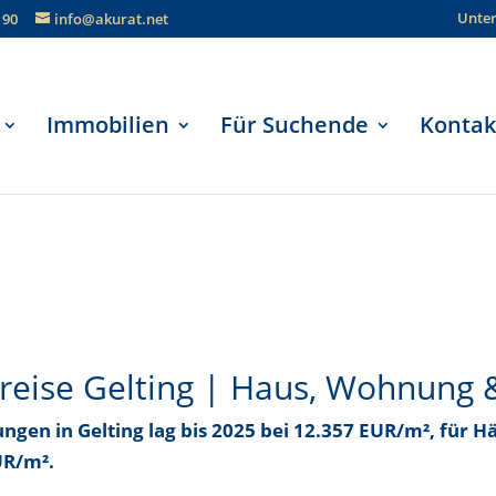
Unte
190
info@akurat.net
Immobilien
Für Suchende
Kontak
reise Gelting | Haus, Wohnung 
ungen in Gelting
lag bis
2025 bei 12.357 EUR/m²
, für H
UR/m²
.