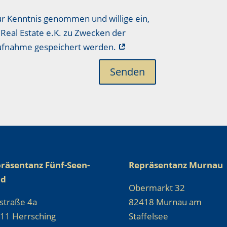
ur Kenntnis genommen und willige ein,
Real Estate e.K. zu Zwecken der
aufnahme gespeichert werden.
Senden
räsentanz Fünf-Seen-
Repräsentanz Murnau
nd
Obermarkt 32
straße 4a
82418 Murnau am
11 Herrsching
Staffelsee