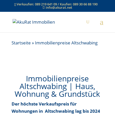
Verkaufen:
089 219 641 09
/ Kaufen:
089 30 66 88 190
info@akurat.net
Startseite
»
Immobilienpreise Altschwabing
Immobilienpreise
Altschwabing | Haus,
Wohnung & Grundstück
Der höchste Verkaufspreis für
Wohnungen in Altschwabing
lag bis
2024