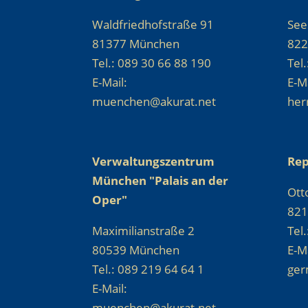
Waldfriedhofstraße 91
See
81377 München
822
Tel.: 089 30 66 88 190
Tel
E-Mail:
E-Ma
muenchen@akurat.net
her
Verwaltungszentrum
Rep
München "Palais an der
Ott
Oper"
821
Maximilianstraße 2
Tel
80539 München
E-Ma
Tel.: 089 219 64 64 1
ger
E-Mail:
muenchen@akurat.net