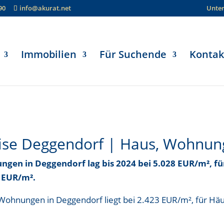
90
info@akurat.net
Unte
Immobilien
Für Suchende
Kontak
rf
ise Deggendorf | Haus, Wohnun
nungen in Deggendorf
lag bis
2024 bei 5.028 EUR/m²
, f
9 EUR/m²
.
r Wohnungen in Deggendorf liegt bei
2.423 EUR/m²
, für Hä