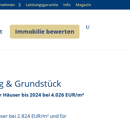
rnehmen
Leistungsgarantie
Info
Magazin
t
Immobilie bewerten
g & Grundstück
ür Häuser bis
2024 bei 4.026 EUR/m²
user bei
2.824 EUR/m²
und für