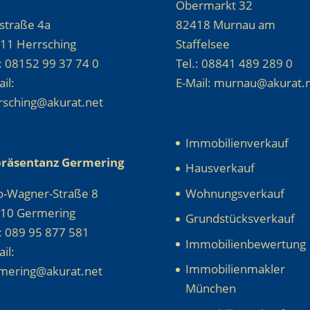
Obermarkt 32
straße 4a
82418 Murnau am
11 Herrsching
Staffelsee
.: 08152 99 37 74 0
Tel.: 08841 489 289 0
il:
E-Mail: murnau@akurat.
rsching@akurat.net
Immobilienverkauf
räsentanz Germering
Hausverkauf
o-Wagner-Straße 8
Wohnungsverkauf
10 Germering
Grundstücksverkauf
.: 089 95 877 581
Immobilienbewertung
il:
Immobilienmakler
mering@akurat.net
München