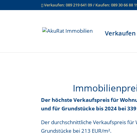
Verkaufen:
089 219 641 09
/ Kaufen:
089 30 66 88 1
Verkaufen
Startseite
»
Immobilienpreise Deggendo
Immobilienpre
Der höchste Verkaufspreis für Woh
und für Grundstücke bis
2024 bei 33
Der durchschnittliche Verkaufspreis fü
Grundstücke bei
213 EUR/m²
.