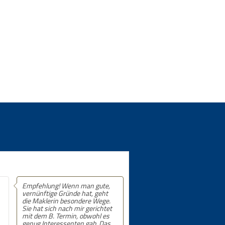
Empfehlung! Wenn man gute,
Empfehlung! 5 von 5 Sternen.
vernünftige Gründe hat, geht
die Maklerin besondere Wege.
Sie hat sich nach mir gerichtet
mit dem B. Termin, obwohl es
genug Interessenten gab. Das