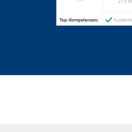
273 B
Top-Kompetenzen:
Kundentr
Immobilien in Bayrischzell