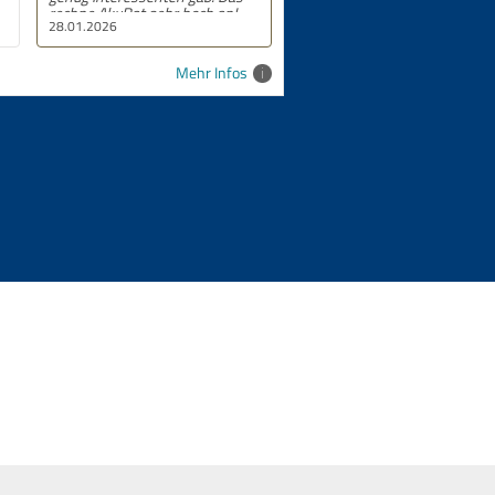
rechne AkuRat sehr hoch an!
28.01.2026
24.09.2025
Mehr Infos