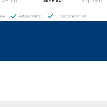
SEHR GUT
SEHR GUT
ewertungen
Empfehlung
eue
Professionalität
Kundenzufriedenheit