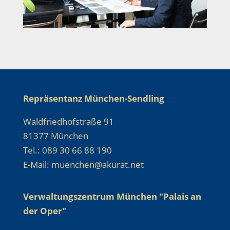
Repräsentanz München-Sendling
Waldfriedhofstraße 91
81377 München
Tel.: 089 30 66 88 190
E-Mail: muenchen@akurat.net
Verwaltungszentrum München "Palais an
der Oper"