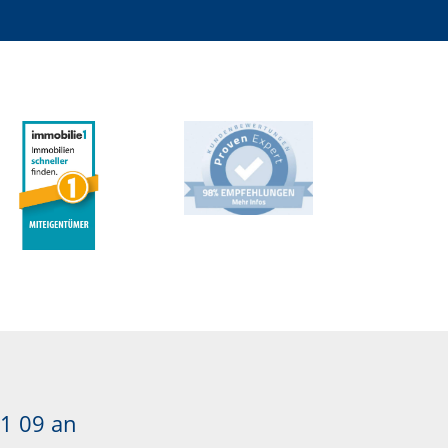
1 09
an