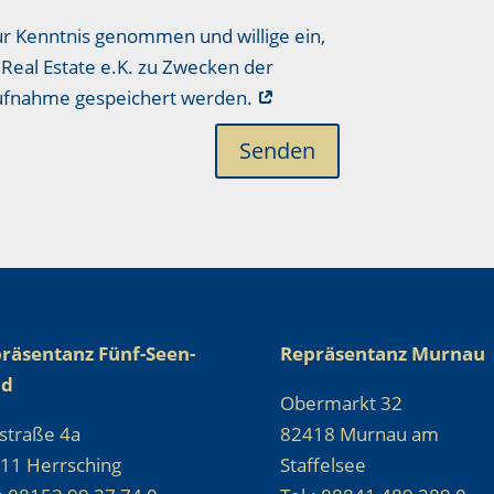
ur Kenntnis genommen und willige ein,
Real Estate e.K. zu Zwecken der
aufnahme gespeichert werden.
Senden
räsentanz Fünf-Seen-
Repräsentanz Murnau
nd
Obermarkt 32
straße 4a
82418 Murnau am
11 Herrsching
Staffelsee