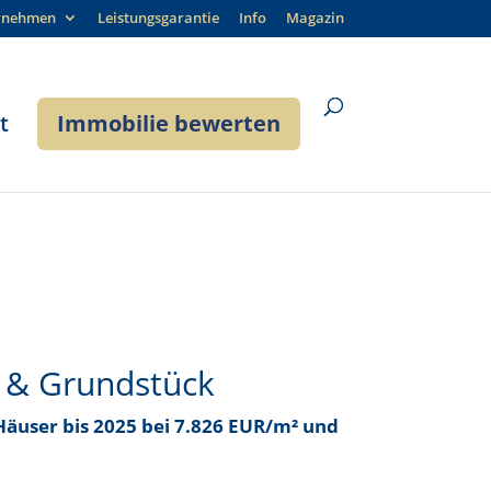
rnehmen
Leistungsgarantie
Info
Magazin
t
Immobilie bewerten
 & Grundstück
 Häuser bis
2025 bei 7.826 EUR/m²
und