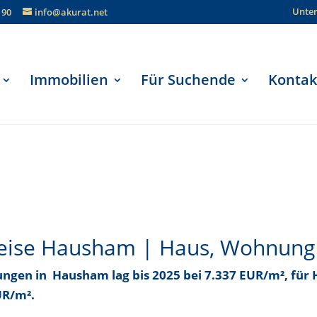
Unte
190
info@akurat.net
Immobilien
Für Suchende
Kontak
eise Hausham | Haus, Wohnung
nungen in Hausham
lag bis
2025 bei 7.337 EUR/m²
, für
UR/m²
.