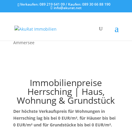
Verkaufen:
089 219 641 09
/ Kaufen:
089 30 66 88 190
info@akurat.net
Startseite
»
Immobilienpreise Herrsching am
Ammersee
Immobilienpreise
Herrsching | Haus,
Wohnung & Grundstück
Der höchste Verkaufspreis für Wohnungen in
Herrsching lag bis
bei 0 EUR/m²
, für Häuser bis
bei
0 EUR/m²
und für Grundstücke bis
bei 0 EUR/m²
.