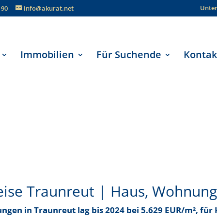
Unte
190
info@akurat.net
Immobilien
Für Suchende
Kontak
eise Traunreut | Haus, Wohnung
ungen in Traunreut
lag bis
2024 bei 5.629 EUR/m²
, für