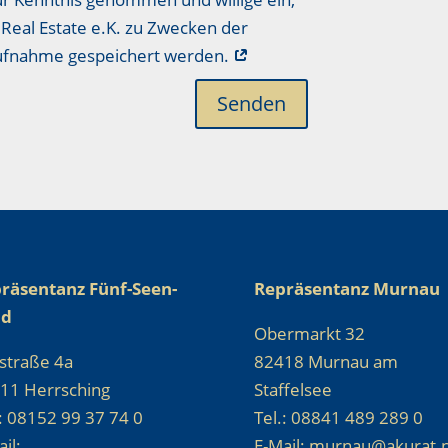
Real Estate e.K. zu Zwecken der
aufnahme gespeichert werden.
Senden
räsentanz Fünf-Seen-
Repräsentanz Murnau
nd
Obermarkt 32
straße 4a
82418 Murnau am
11 Herrsching
Staffelsee
.: 08152 99 37 74 0
Tel.: 08841 489 289 0
il:
E-Mail: murnau@akurat.