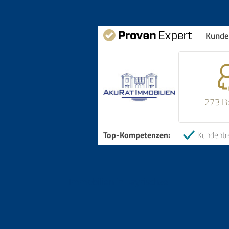
Kunde
273 B
Top-Kompetenzen:
Kundentr
Immobilien in Bayrischzell