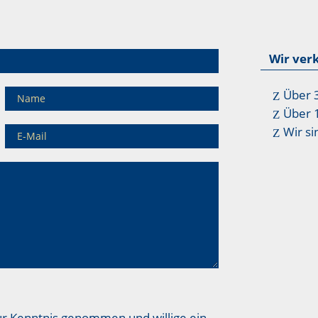
Wir ver
Über 
Über 
Wir si
ur Kenntnis genommen und willige ein,