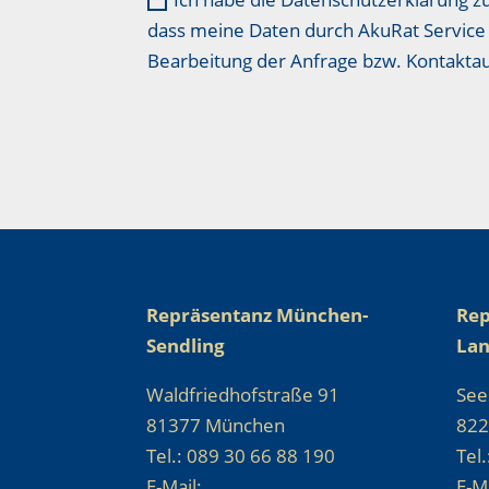
dass meine Daten durch AkuRat Service 
Bearbeitung der Anfrage bzw. Kontakt
Repräsentanz München-
Rep
Sendling
La
Waldfriedhofstraße 91
See
81377 München
822
Tel.: 089 30 66 88 190
Tel
E-Mail:
E-Ma