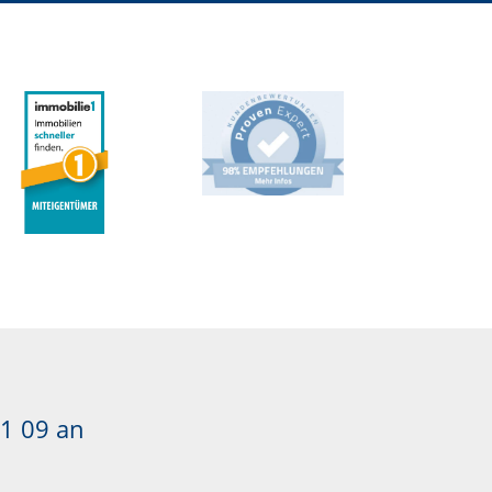
1 09
an