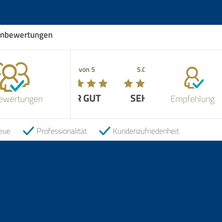
nbewertungen
5.00 von 5
SEHR GUT
ewertungen
Empfehlung
eue
Professionalität
Kundenzufriedenheit