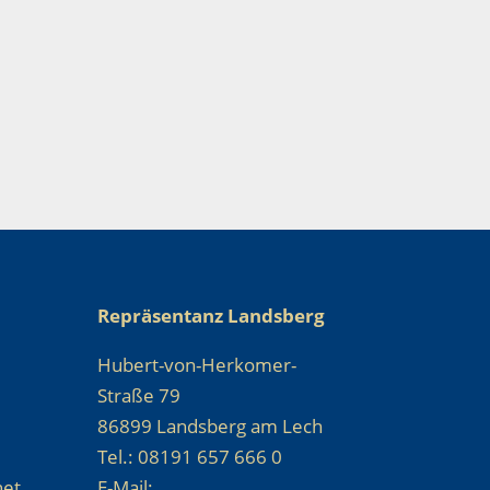
Repräsentanz Landsberg
Hubert-von-Herkomer-
Straße 79
86899 Landsberg am Lech
Tel.: 08191 657 666 0
net
E-Mail: