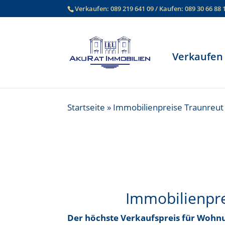
Verkaufen:
089 219 641 09
/ Kaufen:
089 30 66 88 
Verkaufen
Startseite
»
Immobilienpreise Traunreut
Immobilienpr
Der höchste Verkaufspreis für Wohn