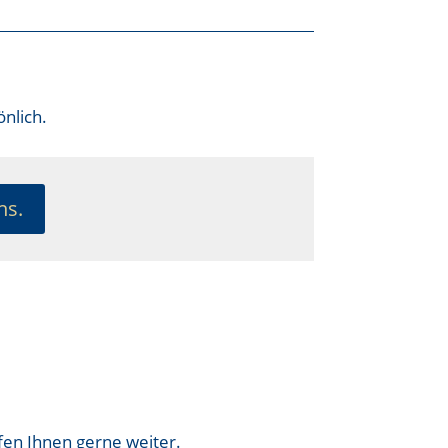
nlich.
ns.
fen Ihnen gerne weiter.