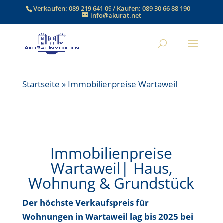
Verkaufen:
089 219 641 09
/ Kaufen:
089 30 66 88 190
info@akurat.net
Startseite
»
Immobilienpreise Wartaweil
Immobilienpreise
Wartaweil| Haus,
Wohnung & Grundstück
Der höchste Verkaufspreis für
Wohnungen in Wartaweil
lag bis
2025 bei