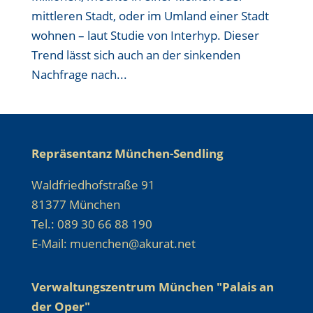
mittleren Stadt, oder im Umland einer Stadt
wohnen – laut Studie von Interhyp. Dieser
Trend lässt sich auch an der sinkenden
Nachfrage nach...
Repräsentanz München-Sendling
Waldfriedhofstraße 91
81377 München
Tel.: 089 30 66 88 190
E-Mail: muenchen@akurat.net
Verwaltungszentrum München "Palais an
der Oper"