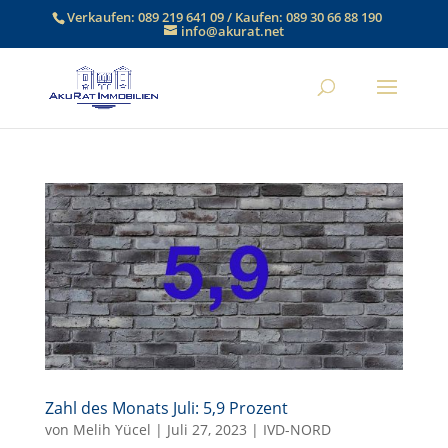
Verkaufen:
089 219 641 09
/ Kaufen:
089 30 66 88 190
info@akurat.net
Zahl des Monats Juli: 5,9 Prozent
von
Melih Yücel
|
Juli 27, 2023
|
IVD-NORD